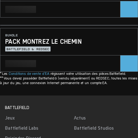
BUNDLE
PACK MONTREZ LE CHEMIN
BATTLEFIELD 6
REDSEC
* Les
Conditions de vente d'EA
régissent votre utilisation des pièces Battlefield.
** Vous devez posséder Battlefield 6 (vendu séparément) ou REDSEC, toutes les mises
à jour du jeu, une connexion Internet permanente et un compte EA.
BATTLEFIELD
Jeux
Actus
Battlefield Labs
Battlefield Studios