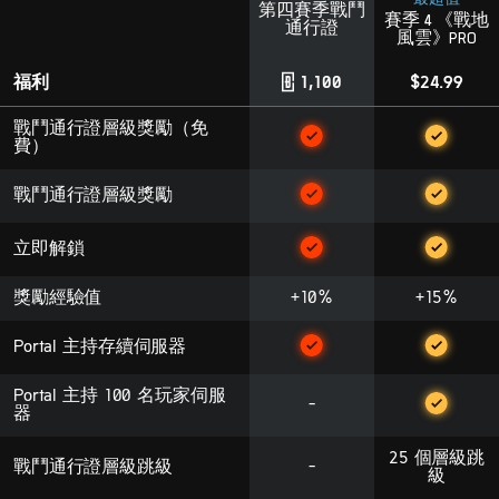
第四賽季戰鬥
賽季 4 《戰地
通行證
風雲》PRO
福利
1,100
$24.99
戰鬥通行證層級獎勵（免
費）
戰鬥通行證層級獎勵
立即解鎖
獎勵經驗值
+10%
+15%
Portal 主持存續伺服器
Portal 主持 100 名玩家伺服
-
器
25 個層級跳
戰鬥通行證層級跳級
-
級