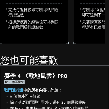
完成每週挑戰即可獲得戰鬥通
每獲得 10 點
行證點數
即可達到下一
根據所獲得的經驗值可得到額
只要購買戰鬥
外的戰鬥通行證點數
得所有已達層
您也可能喜歡
賽季 4 《戰地風雲》PRO
BF6
禁區衝突
戰鬥通行證
中的所有內容，外加：
6 個額外即時解鎖
除了基礎戰鬥通行證外，還有 25 個層級跳級
在 Portal 中主持一個 100 名玩家的存續伺服器