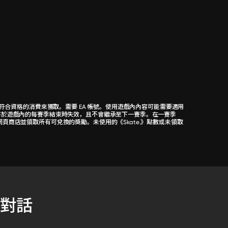
行之符合資格的消費來獲取。需要 EA 帳號。使用遊戲內內容可能需要適用
點數將於遊戲內的每賽季結束時失效，且不會繼承至下一賽季。在一賽季
網頁商店並領取所有可兌換的獎勵。未使用的《Skate.》點數或未領取
對話