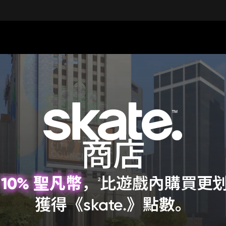
商店
10% 聖凡幣
，
比遊戲內購買更
2
獲得《skate.》點數。