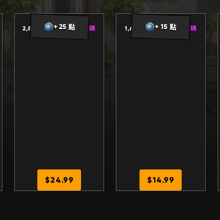
3
,
0
8
0
1
,
7
6
0
+ 25 點
+ 15 點
2,800
+
280 網頁版加碼
1,600
+
160 網頁版加碼
$24.99
$14.99