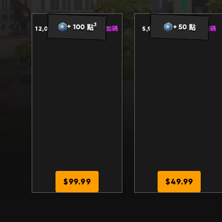
1
3
,
2
0
0
6
,
4
9
0
3
+ 100 點
+ 50 點
12,000
+
1,200 網頁版加碼
5,900
+
590 網頁版加碼
$99.99
$49.99