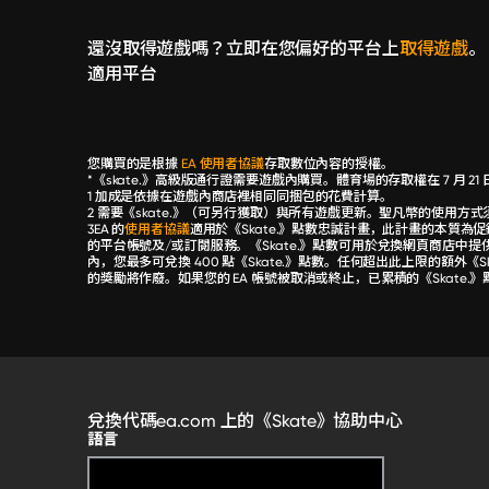
還沒取得遊戲嗎？立即在您偏好的平台上
取得遊戲
。
適用平台
您購買的是根據
EA 使用者協議
存取數位內容的授權。
*《skate.》高級版通行證需要遊戲內購買。體育場的存取權在 7 月 21
1 加成是依據在遊戲內商店裡相同同捆包的花費計算。
2 需要《skate.》（可另行獲取）與所有遊戲更新。聖凡幣的使用方
3EA 的
使用者協議
適用於《Skate.》點數忠誠計畫，此計畫的本質為促
的平台帳號及/或訂閱服務。《Skate.》點數可用於兌換網頁商店中
內，您最多可兌換 400 點《Skate.》點數。任何超出此上限的額
的獎勵將作廢。如果您的 EA 帳號被取消或終止，已累積的《Skate
兌換代碼
ea.com 上的《Skate》
協助中心
語言