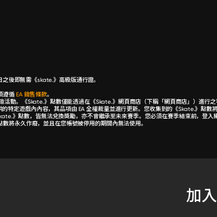
 日之後即無需《skate.》高級版通行證。
式須遵循
EA 銷售條款
。
銷活動。《Skate.》點數僅能透過在《Skate.》網頁商店（下稱「網頁商店」）進
提供的特定遊戲內內容，其品項由 EA 全權裁量並進行更新。您收集到的《Skate.》
外《Skate.》點數，皆無法兌換獎勵，亦不會繼承至未來賽季。您必須在賽季結束前，登入
.》點數將永久作廢，並且在您帳號被停用的期間內無法使用。
加入