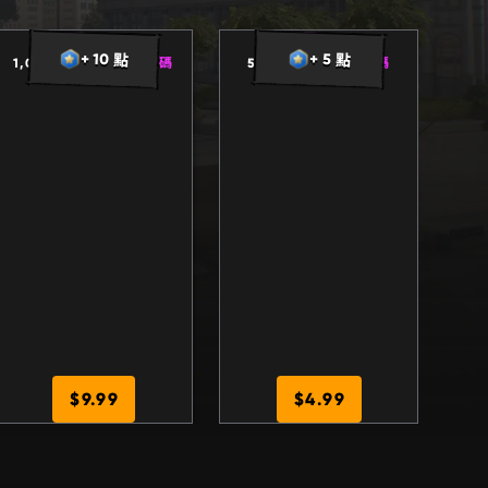
1
,
1
5
5
5
5
0
+ 10 點
+ 5 點
1,050
+
105 網頁版加碼
500
+
50 網頁版加碼
$9.99
$4.99