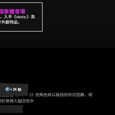
先探索體育場
手《skate.》高
季外觀物品。
骨頭人組合包
+ 25 點
這位出自《Skate 3》的角色將以裝扮的形式回歸，收
錄於骨頭人組合包中