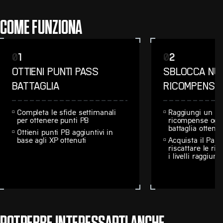
COME FUNZIONA
0
1
0
2
OTTIENI PUNTI PASS
SBLOCCA NU
BATTAGLIA
RICOMPENSE
Completa le sfide settimanali
Raggiungi un nuo
per ottenere punti PB
ricompense ogni
battaglia ottenut
Ottieni punti PB aggiuntivi in
base agli XP ottenuti
Acquista il Pass
riscattare le ri
i livelli raggiunti