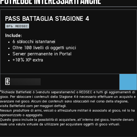
POTREBBE INTERESSARTI ANCHE
PASS BATTAGLIA STAGIONE 4
BF6
REDSEC
Include:
6 sblocchi istantanei
Oltre 100 livelli di oggetti unici
Server permanente in Portal
+10% XP extra
*Richiede Battlefield 6 (venduto separatamente) o REDSEC e tutti gli aggiornamenti di
gioco. Per sbloccare i contenuti della Stagione 4 è necessario effettuare un acquisto e
avanzare nel gioco. Alcuni dei contenuti sono sbloccabili nel corso della stagione,
visita Battlefield.com per maggiori dettagli.
Nessun produttore di armi, veicoli o attrezzature militari è associato al gioco, né lo ha
sponsorizzato o appoggiato.
Questo gioco include la possibilità di acquistare, all’interno del gioco, tramite denaro
reale una valuta virtuale da utilizzare per acquistare oggetti di gioco virtuali.